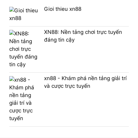
Gioi thieu xn88
XN88: Nền tảng chơi trực tuyến
đáng tin cậy
xn88 - Khám phá nền tảng giải trí
và cược trực tuyến