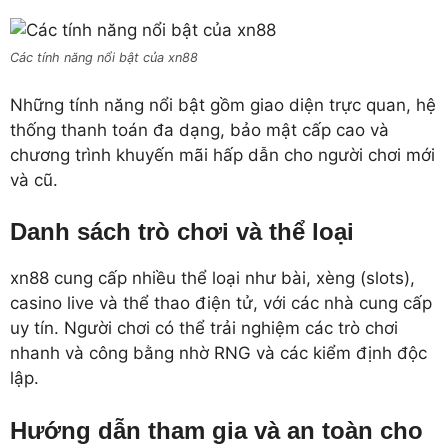
Các tính năng nổi bật của xn88
Những tính năng nổi bật gồm giao diện trực quan, hệ
thống thanh toán đa dạng, bảo mật cấp cao và
chương trình khuyến mãi hấp dẫn cho người chơi mới
và cũ.
Danh sách trò chơi và thể loại
xn88 cung cấp nhiều thể loại như bài, xèng (slots),
casino live và thể thao điện tử, với các nhà cung cấp
uy tín. Người chơi có thể trải nghiệm các trò chơi
nhanh và công bằng nhờ RNG và các kiểm định độc
lập.
Hướng dẫn tham gia và an toàn cho