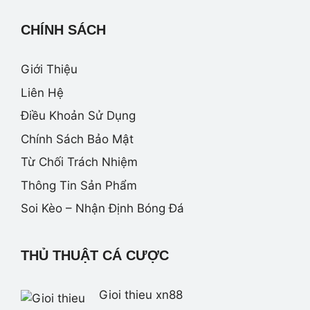
CHÍNH SÁCH
Giới Thiệu
Liên Hệ
Điều Khoản Sử Dụng
Chính Sách Bảo Mật
Từ Chối Trách Nhiệm
Thông Tin Sản Phẩm
Soi Kèo – Nhận Định Bóng Đá
THỦ THUẬT CÁ CƯỢC
Gioi thieu xn88