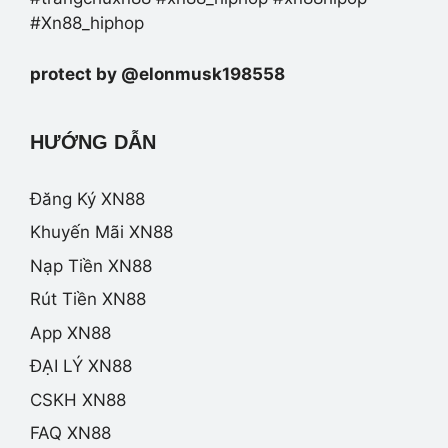
#Xn88_hiphop
protect by @elonmusk198558
HƯỚNG DẪN
Đăng Ký XN88
Khuyến Mãi XN88
Nạp Tiền XN88
Rút Tiền XN88
App XN88
ĐẠI LÝ XN88
CSKH XN88
FAQ XN88