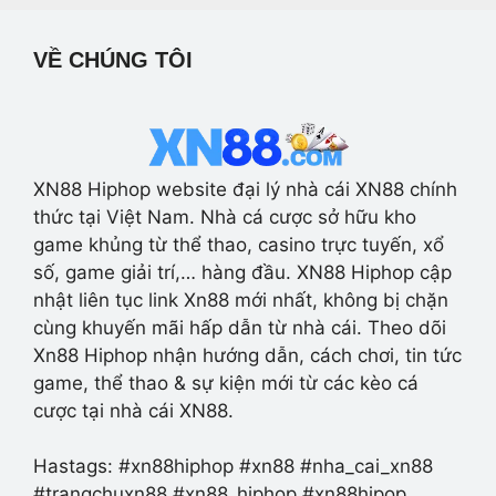
VỀ CHÚNG TÔI
XN88 Hiphop website đại lý nhà cái XN88 chính
thức tại Việt Nam. Nhà cá cược sở hữu kho
game khủng từ thể thao, casino trực tuyến, xổ
số, game giải trí,… hàng đầu. XN88 Hiphop cập
nhật liên tục link Xn88 mới nhất, không bị chặn
cùng khuyến mãi hấp dẫn từ nhà cái. Theo dõi
Xn88 Hiphop nhận hướng dẫn, cách chơi, tin tức
game, thể thao & sự kiện mới từ các kèo cá
cược tại nhà cái XN88.
Hastags: #xn88hiphop #xn88 #nha_cai_xn88
#trangchuxn88 #xn88_hiphop #xn88hipop