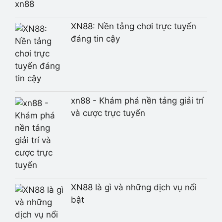
XN88: Nền tảng chơi trực tuyến
đáng tin cậy
xn88 - Khám phá nền tảng giải trí
và cược trực tuyến
XN88 là gì và những dịch vụ nổi
bật