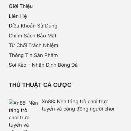
Giới Thiệu
Liên Hệ
Điều Khoản Sử Dụng
Chính Sách Bảo Mật
Từ Chối Trách Nhiệm
Thông Tin Sản Phẩm
Soi Kèo – Nhận Định Bóng Đá
THỦ THUẬT CÁ CƯỢC
Xn88: Nền tảng trò chơi trực
tuyến và cộng đồng người chơi