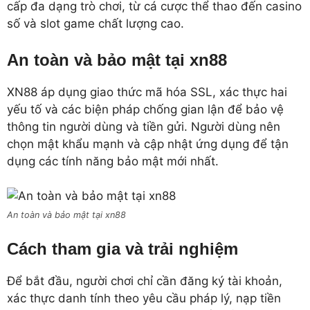
cấp đa dạng trò chơi, từ cá cược thể thao đến casino
số và slot game chất lượng cao.
An toàn và bảo mật tại xn88
XN88 áp dụng giao thức mã hóa SSL, xác thực hai
yếu tố và các biện pháp chống gian lận để bảo vệ
thông tin người dùng và tiền gửi. Người dùng nên
chọn mật khẩu mạnh và cập nhật ứng dụng để tận
dụng các tính năng bảo mật mới nhất.
An toàn và bảo mật tại xn88
Cách tham gia và trải nghiệm
Để bắt đầu, người chơi chỉ cần đăng ký tài khoản,
xác thực danh tính theo yêu cầu pháp lý, nạp tiền