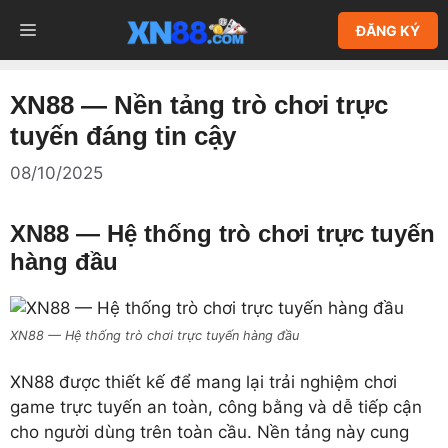
Chuyển
MENU
ĐĂNG KÝ
đến
nội
dung
XN88 — Nền tảng trò chơi trực
tuyến đáng tin cậy
08/10/2025
XN88 — Hệ thống trò chơi trực tuyến
hàng đầu
XN88 — Hệ thống trò chơi trực tuyến hàng đầu
XN88 được thiết kế để mang lại trải nghiệm chơi
game trực tuyến an toàn, công bằng và dễ tiếp cận
cho người dùng trên toàn cầu. Nền tảng này cung