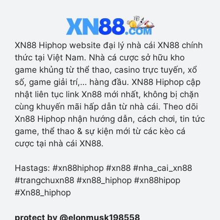
XN88 Hiphop website đại lý nhà cái XN88 chính
thức tại Việt Nam. Nhà cá cược sở hữu kho
game khủng từ thể thao, casino trực tuyến, xổ
số, game giải trí,… hàng đầu. XN88 Hiphop cập
nhật liên tục link Xn88 mới nhất, không bị chặn
cùng khuyến mãi hấp dẫn từ nhà cái. Theo dõi
Xn88 Hiphop nhận hướng dẫn, cách chơi, tin tức
game, thể thao & sự kiện mới từ các kèo cá
cược tại nhà cái XN88.
Hastags: #xn88hiphop #xn88 #nha_cai_xn88
#trangchuxn88 #xn88_hiphop #xn88hipop
#Xn88_hiphop
protect by @elonmusk198558