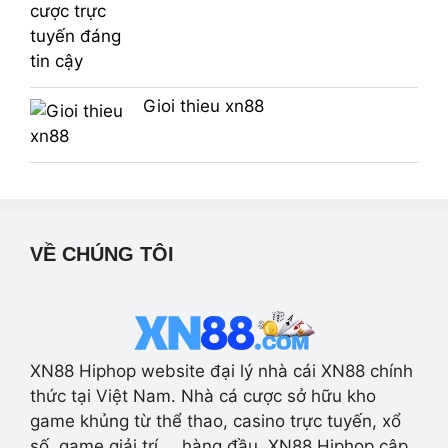
Gioi thieu xn88
VỀ CHÚNG TÔI
XN88 Hiphop website đại lý nhà cái XN88 chính
thức tại Việt Nam. Nhà cá cược sở hữu kho
game khủng từ thể thao, casino trực tuyến, xổ
số, game giải trí,… hàng đầu. XN88 Hiphop cập