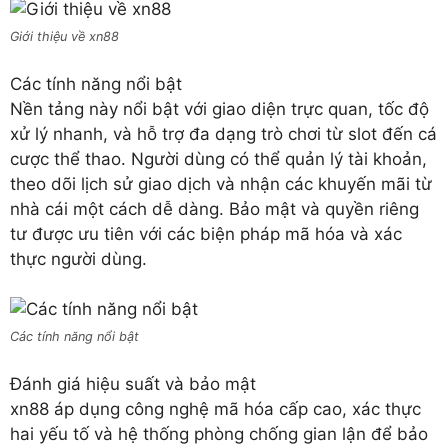
Giới thiệu về xn88
Các tính năng nổi bật
Nền tảng này nổi bật với giao diện trực quan, tốc độ
xử lý nhanh, và hỗ trợ đa dạng trò chơi từ slot đến cá
cược thể thao. Người dùng có thể quản lý tài khoản,
theo dõi lịch sử giao dịch và nhận các khuyến mãi từ
nhà cái một cách dễ dàng. Bảo mật và quyền riêng
tư được ưu tiên với các biện pháp mã hóa và xác
thực người dùng.
Các tính năng nổi bật
Đánh giá hiệu suất và bảo mật
xn88 áp dụng công nghệ mã hóa cấp cao, xác thực
hai yếu tố và hệ thống phòng chống gian lận để bảo