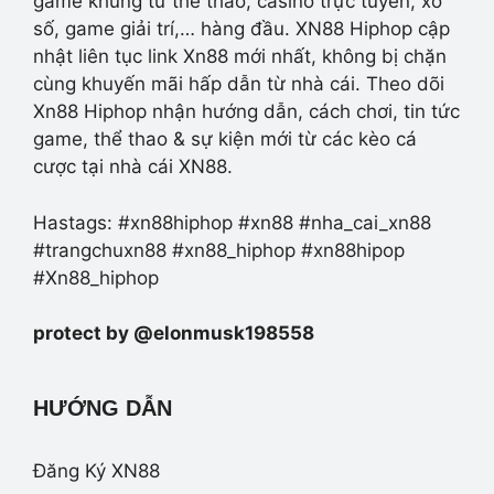
game khủng từ thể thao, casino trực tuyến, xổ
số, game giải trí,… hàng đầu. XN88 Hiphop cập
nhật liên tục link Xn88 mới nhất, không bị chặn
cùng khuyến mãi hấp dẫn từ nhà cái. Theo dõi
Xn88 Hiphop nhận hướng dẫn, cách chơi, tin tức
game, thể thao & sự kiện mới từ các kèo cá
cược tại nhà cái XN88.
Hastags: #xn88hiphop #xn88 #nha_cai_xn88
#trangchuxn88 #xn88_hiphop #xn88hipop
#Xn88_hiphop
protect by @elonmusk198558
HƯỚNG DẪN
Đăng Ký XN88