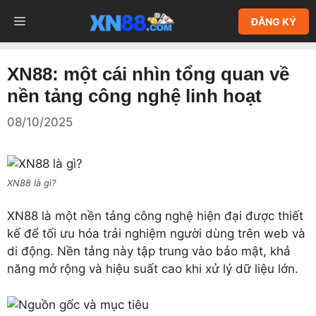
Chuyển
MENU
ĐĂNG KÝ
đến
nội
dung
XN88: một cái nhìn tổng quan về
nền tảng công nghệ linh hoạt
08/10/2025
XN88 là gì?
XN88 là một nền tảng công nghệ hiện đại được thiết
kế để tối ưu hóa trải nghiệm người dùng trên web và
di động. Nền tảng này tập trung vào bảo mật, khả
năng mở rộng và hiệu suất cao khi xử lý dữ liệu lớn.