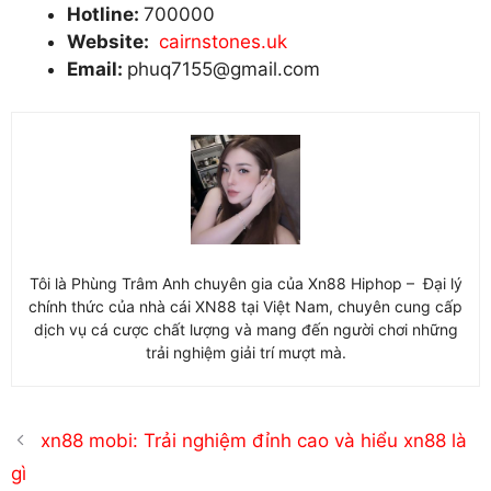
Hotline:
700000
Website:
cairnstones.uk
Email:
phuq7155@gmail.com
Tôi là Phùng Trâm Anh chuyên gia của Xn88 Hiphop – Đại lý
chính thức của nhà cái XN88 tại Việt Nam, chuyên cung cấp
dịch vụ cá cược chất lượng và mang đến người chơi những
trải nghiệm giải trí mượt mà.
xn88 mobi: Trải nghiệm đỉnh cao và hiểu xn88 là
gì