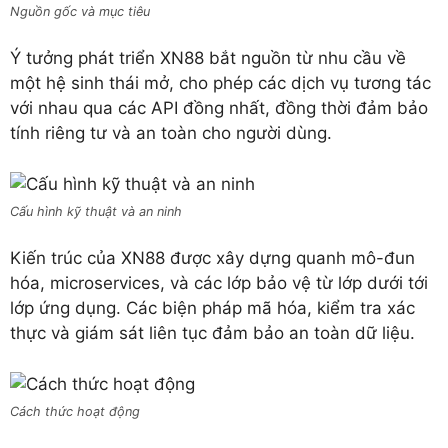
Nguồn gốc và mục tiêu
Ý tưởng phát triển XN88 bắt nguồn từ nhu cầu về
một hệ sinh thái mở, cho phép các dịch vụ tương tác
với nhau qua các API đồng nhất, đồng thời đảm bảo
tính riêng tư và an toàn cho người dùng.
Cấu hình kỹ thuật và an ninh
Kiến trúc của XN88 được xây dựng quanh mô-đun
hóa, microservices, và các lớp bảo vệ từ lớp dưới tới
lớp ứng dụng. Các biện pháp mã hóa, kiểm tra xác
thực và giám sát liên tục đảm bảo an toàn dữ liệu.
Cách thức hoạt động