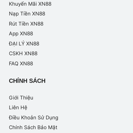
Khuyến Mãi XN88
Nạp Tiền XN88
Rút Tiền XN88
App XN88
ĐẠI LÝ XN88
CSKH XN88
FAQ XN88
CHÍNH SÁCH
Giới Thiệu
Liên Hệ
Điều Khoản Sử Dụng
Chính Sách Bảo Mật