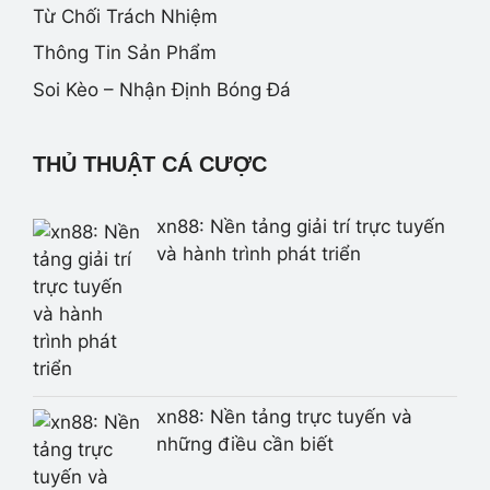
Từ Chối Trách Nhiệm
Thông Tin Sản Phẩm
Soi Kèo – Nhận Định Bóng Đá
THỦ THUẬT CÁ CƯỢC
xn88: Nền tảng giải trí trực tuyến
và hành trình phát triển
xn88: Nền tảng trực tuyến và
những điều cần biết