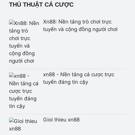
THỦ THUẬT CÁ CƯỢC
Xn88: Nền tảng trò chơi trực
tuyến và cộng đồng người chơi
xn88 - Nền tảng cá cược trực
tuyến đáng tin cậy
Gioi thieu xn88