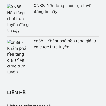
XN88: Nền tảng chơi trực tuyến
đáng tin cậy
xn88 - Khám phá nền tảng giải trí
và cược trực tuyến
LIÊN HỆ