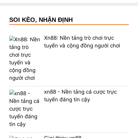
SOI KÈO, NHẬN ĐỊNH
Xn88: Nền tảng trò chơi trực
tuyến và cộng đồng người chơi
xn88 - Nền tảng cá cược trực
tuyến đáng tin cậy
Gioi thieu xn88