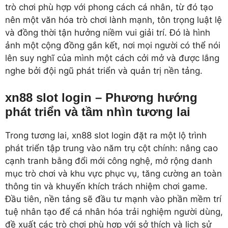
trò chơi phù hợp với phong cách cá nhân, từ đó tạo
nên một văn hóa trò chơi lành mạnh, tôn trọng luật lệ
và đồng thời tận hưởng niềm vui giải trí. Đó là hình
ảnh một cộng đồng gắn kết, nơi mọi người có thể nói
lên suy nghĩ của mình một cách cởi mở và được lắng
nghe bởi đội ngũ phát triển và quản trị nền tảng.
xn88 slot login – Phương hướng
phát triển và tầm nhìn tương lai
Trong tương lai, xn88 slot login đặt ra một lộ trình
phát triển tập trung vào năm trụ cột chính: nâng cao
cạnh tranh bằng đổi mới công nghệ, mở rộng danh
mục trò chơi và khu vực phục vụ, tăng cường an toàn
thông tin và khuyến khích trách nhiệm chơi game.
Đầu tiên, nền tảng sẽ đầu tư mạnh vào phần mềm trí
tuệ nhân tạo để cá nhân hóa trải nghiệm người dùng,
đề xuất các trò chơi phù hợp với sở thích và lịch sử