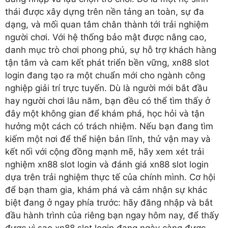
thái được xây dựng trên nền tảng an toàn, sự đa
dạng, và mối quan tâm chân thành tới trải nghiệm
người chơi. Với hệ thống bảo mật được nâng cao,
danh mục trò chơi phong phú, sự hỗ trợ khách hàng
tận tâm và cam kết phát triển bền vững, xn88 slot
login đang tạo ra một chuẩn mới cho ngành công
nghiệp giải trí trực tuyến. Dù là người mới bắt đầu
hay người chơi lâu năm, bạn đều có thể tìm thấy ở
đây một không gian để khám phá, học hỏi và tận
hưởng một cách có trách nhiệm. Nếu bạn đang tìm
kiếm một nơi để thể hiện bản lĩnh, thử vận may và
kết nối với cộng đồng mạnh mẽ, hãy xem xét trải
nghiệm xn88 slot login và đánh giá xn88 slot login
dựa trên trải nghiệm thực tế của chính mình. Cơ hội
để bạn tham gia, khám phá và cảm nhận sự khác
biệt đang ở ngay phía trước: hãy đăng nhập và bắt
đầu hành trình của riêng bạn ngay hôm nay, để thấy
được vì sao xn88 slot login đang ngày càng được