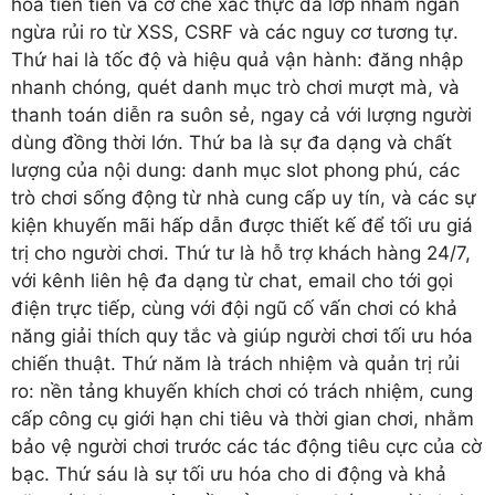
hóa tiên tiến và cơ chế xác thực đa lớp nhằm ngăn
ngừa rủi ro từ XSS, CSRF và các nguy cơ tương tự.
Thứ hai là tốc độ và hiệu quả vận hành: đăng nhập
nhanh chóng, quét danh mục trò chơi mượt mà, và
thanh toán diễn ra suôn sẻ, ngay cả với lượng người
dùng đồng thời lớn. Thứ ba là sự đa dạng và chất
lượng của nội dung: danh mục slot phong phú, các
trò chơi sống động từ nhà cung cấp uy tín, và các sự
kiện khuyến mãi hấp dẫn được thiết kế để tối ưu giá
trị cho người chơi. Thứ tư là hỗ trợ khách hàng 24/7,
với kênh liên hệ đa dạng từ chat, email cho tới gọi
điện trực tiếp, cùng với đội ngũ cố vấn chơi có khả
năng giải thích quy tắc và giúp người chơi tối ưu hóa
chiến thuật. Thứ năm là trách nhiệm và quản trị rủi
ro: nền tảng khuyến khích chơi có trách nhiệm, cung
cấp công cụ giới hạn chi tiêu và thời gian chơi, nhằm
bảo vệ người chơi trước các tác động tiêu cực của cờ
bạc. Thứ sáu là sự tối ưu hóa cho di động và khả