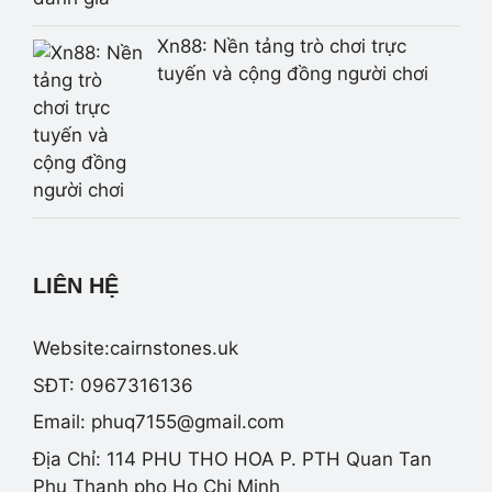
Xn88: Nền tảng trò chơi trực
tuyến và cộng đồng người chơi
LIÊN HỆ
Website:cairnstones.uk
SĐT: 0967316136
Email:
phuq7155@gmail.com
Địa Chỉ: 114 PHU THO HOA P. PTH Quan Tan
Phu Thanh pho Ho Chi Minh