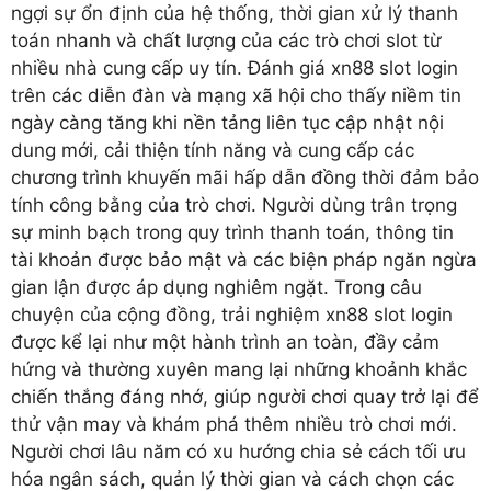
ngợi sự ổn định của hệ thống, thời gian xử lý thanh
toán nhanh và chất lượng của các trò chơi slot từ
nhiều nhà cung cấp uy tín. Đánh giá xn88 slot login
trên các diễn đàn và mạng xã hội cho thấy niềm tin
ngày càng tăng khi nền tảng liên tục cập nhật nội
dung mới, cải thiện tính năng và cung cấp các
chương trình khuyến mãi hấp dẫn đồng thời đảm bảo
tính công bằng của trò chơi. Người dùng trân trọng
sự minh bạch trong quy trình thanh toán, thông tin
tài khoản được bảo mật và các biện pháp ngăn ngừa
gian lận được áp dụng nghiêm ngặt. Trong câu
chuyện của cộng đồng, trải nghiệm xn88 slot login
được kể lại như một hành trình an toàn, đầy cảm
hứng và thường xuyên mang lại những khoảnh khắc
chiến thắng đáng nhớ, giúp người chơi quay trở lại để
thử vận may và khám phá thêm nhiều trò chơi mới.
Người chơi lâu năm có xu hướng chia sẻ cách tối ưu
hóa ngân sách, quản lý thời gian và cách chọn các