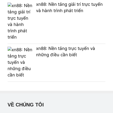
xn88: Nền tảng giải trí trực tuyến
và hành trình phát triển
xn88: Nền tảng trực tuyến và
những điều cần biết
VỀ CHÚNG TÔI