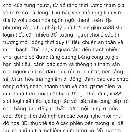
chơi của từng người, từ đó tăng thời lượng tham gia
và mức độ hài lòng. Thứ hai, việc mở rộng khu vực
địa lý với локал hóa ngôn ngữ, thanh toán địa
phương và hỗ trợ pháp lý phù hợp sẽ giúp xn88 slot
login tiếp cận nhiều đối tượng người chơi ở các thị
trường mới, đồng thời duy trì tiêu chuẩn an toàn và
minh bạch. Thứ ba, sự quan tâm đến trách nhiệm
chơi game sẽ được tăng cường bằng công cụ giới
hạn chi tiêu, cảnh báo sớm và thông tin tham vấn
cho người chơi có dấu hiệu rủi ro. Thứ tư, nền tảng
sẽ tối ưu hóa trải nghiệm di động, đảm bảo các chức
năng đăng nhập, thanh toán và chơi game diễn ra
mượt mà trên mọi thiết bị di động. Thứ năm, xn88
slot login sẽ tiếp tục hợp tác với các nhà cung cấp trò
chơi hàng đầu để giữ chất lượng nội dung ở mức
cao, đồng thời thử nghiệm các công nghệ mới như
đồ họa 3D, thực tế ảo ở các phiên bản tương lai để
tạo ra những trải nghiệm chưa từng có. Về mặt xã