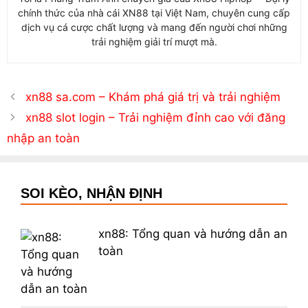
chính thức của nhà cái XN88 tại Việt Nam, chuyên cung cấp
dịch vụ cá cược chất lượng và mang đến người chơi những
trải nghiệm giải trí mượt mà.
xn88 sa.com – Khám phá giá trị và trải nghiệm
xn88 slot login – Trải nghiệm đỉnh cao với đăng
nhập an toàn
SOI KÈO, NHẬN ĐỊNH
xn88: Tổng quan và hướng dẫn an
toàn