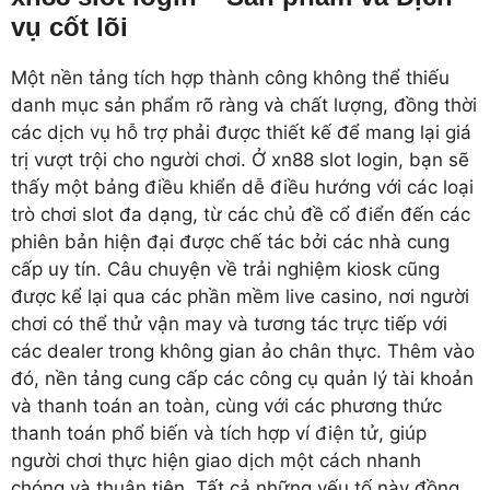
vụ cốt lõi
Một nền tảng tích hợp thành công không thể thiếu
danh mục sản phẩm rõ ràng và chất lượng, đồng thời
các dịch vụ hỗ trợ phải được thiết kế để mang lại giá
trị vượt trội cho người chơi. Ở xn88 slot login, bạn sẽ
thấy một bảng điều khiển dễ điều hướng với các loại
trò chơi slot đa dạng, từ các chủ đề cổ điển đến các
phiên bản hiện đại được chế tác bởi các nhà cung
cấp uy tín. Câu chuyện về trải nghiệm kiosk cũng
được kể lại qua các phần mềm live casino, nơi người
chơi có thể thử vận may và tương tác trực tiếp với
các dealer trong không gian ảo chân thực. Thêm vào
đó, nền tảng cung cấp các công cụ quản lý tài khoản
và thanh toán an toàn, cùng với các phương thức
thanh toán phổ biến và tích hợp ví điện tử, giúp
người chơi thực hiện giao dịch một cách nhanh
chóng và thuận tiện. Tất cả những yếu tố này đồng