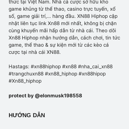
thức tại Việt Nam. Nhà cá cược sở hữu kho
game khủng từ thể thao, casino trực tuyến, xổ
số, game giải trí,… hàng đầu. XN88 Hiphop cập
nhật liên tục link Xn88 mới nhất, không bị chặn
cùng khuyến mãi hấp dẫn từ nhà cái. Theo dõi
Xn88 Hiphop nhận hướng dẫn, cách chơi, tin tức
game, thể thao & sự kiện mới từ các kèo cá
cược tại nhà cái XN88.
Hastags: #xn88hiphop #xn88 #nha_cai_xn88
#trangchuxn88 #xn88_hiphop #xn88hipop
#Xn88_hiphop
protect by @elonmusk198558
HƯỚNG DẪN