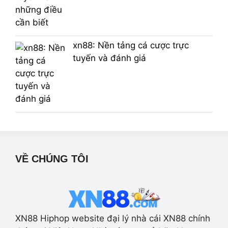
xn88: Nền tảng cá cược trực
tuyến và đánh giá
VỀ CHÚNG TÔI
XN88 Hiphop website đại lý nhà cái XN88 chính