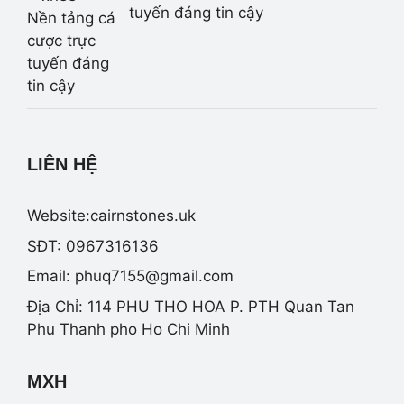
tuyến đáng tin cậy
LIÊN HỆ
Website:cairnstones.uk
SĐT: 0967316136
Email:
phuq7155@gmail.com
Địa Chỉ: 114 PHU THO HOA P. PTH Quan Tan
Phu Thanh pho Ho Chi Minh
MXH