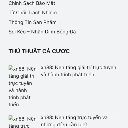
Chính Sách Bảo Mật
Từ Chối Trách Nhiệm
Thông Tin Sản Phẩm
Soi Kèo – Nhận Định Bóng Đá
THỦ THUẬT CÁ CƯỢC
xn88: Nền tảng giải trí trực tuyến
và hành trình phát triển
xn88: Nền tảng trực tuyến và
những điều cần biết