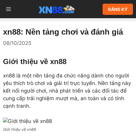
Chuyển
MENU
ĐĂNG KÝ
đến
nội
dung
xn88: Nền tảng chơi và đánh giá
08/10/2025
Giới thiệu về xn88
xn88 là một nền tảng đa chức năng dành cho người
yêu thích trò chơi và giải trí trực tuyến. Nền tảng này
kết nối người chơi, nhà phát triển và các đối tác để
cung cấp trải nghiệm mượt mà, an toàn và có tính
cạnh tranh.
Giới thiệu về xn88