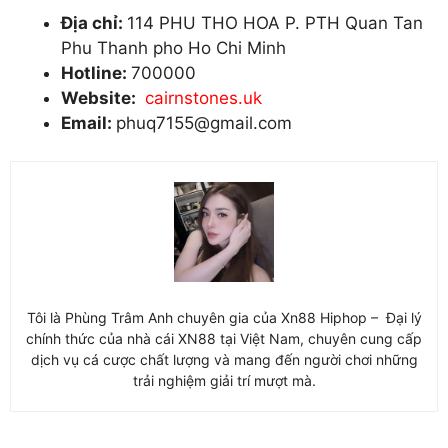
Địa chỉ:
114 PHU THO HOA P. PTH Quan Tan
Phu Thanh pho Ho Chi Minh
Hotline:
700000
Website:
cairnstones.uk
Email:
phuq7155@gmail.com
Tôi là Phùng Trâm Anh chuyên gia của Xn88 Hiphop – Đại lý
chính thức của nhà cái XN88 tại Việt Nam, chuyên cung cấp
dịch vụ cá cược chất lượng và mang đến người chơi những
trải nghiệm giải trí mượt mà.