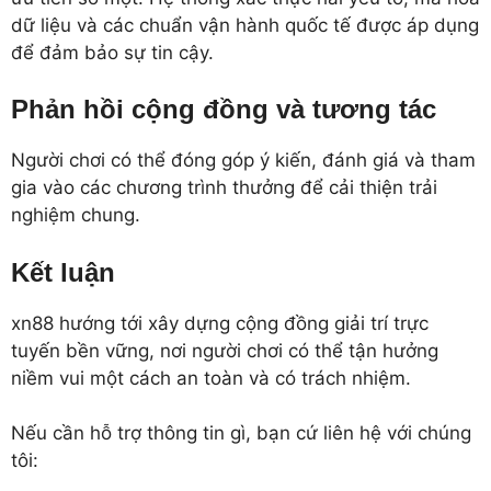
dữ liệu và các chuẩn vận hành quốc tế được áp dụng
để đảm bảo sự tin cậy.
Phản hồi cộng đồng và tương tác
Người chơi có thể đóng góp ý kiến, đánh giá và tham
gia vào các chương trình thưởng để cải thiện trải
nghiệm chung.
Kết luận
xn88 hướng tới xây dựng cộng đồng giải trí trực
tuyến bền vững, nơi người chơi có thể tận hưởng
niềm vui một cách an toàn và có trách nhiệm.
Nếu cần hỗ trợ thông tin gì, bạn cứ liên hệ với chúng
tôi: