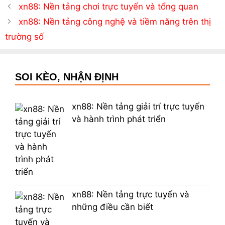
xn88: Nền tảng chơi trực tuyến và tổng quan
xn88: Nền tảng công nghệ và tiềm năng trên thị
trường số
SOI KÈO, NHẬN ĐỊNH
xn88: Nền tảng giải trí trực tuyến
và hành trình phát triển
xn88: Nền tảng trực tuyến và
những điều cần biết