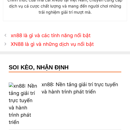
dịch vụ cá cược chất lượng và mang đến người chơi những
trải nghiệm giải trí mượt mà.
xn88 là gì và các tính năng nổi bật
XN88 là gì và những dịch vụ nổi bật
SOI KÈO, NHẬN ĐỊNH
xn88: Nền tảng giải trí trực tuyến
và hành trình phát triển