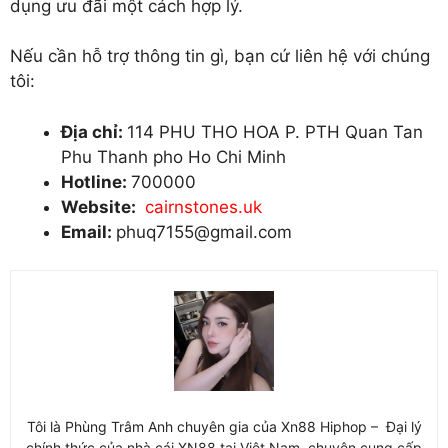
dụng ưu đãi một cách hợp lý.
Nếu cần hỗ trợ thông tin gì, bạn cứ liên hệ với chúng
tôi:
Địa chỉ:
114 PHU THO HOA P. PTH Quan Tan
Phu Thanh pho Ho Chi Minh
Hotline:
700000
Website:
cairnstones.uk
Email:
phuq7155@gmail.com
Tôi là Phùng Trâm Anh chuyên gia của Xn88 Hiphop – Đại lý
chính thức của nhà cái XN88 tại Việt Nam, chuyên cung cấp