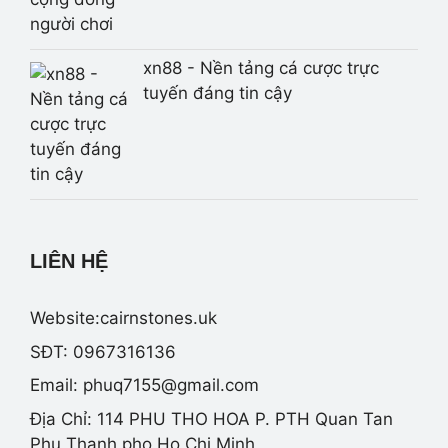
xn88 - Nền tảng cá cược trực
tuyến đáng tin cậy
LIÊN HỆ
Website:cairnstones.uk
SĐT: 0967316136
Email:
phuq7155@gmail.com
Địa Chỉ: 114 PHU THO HOA P. PTH Quan Tan
Phu Thanh pho Ho Chi Minh