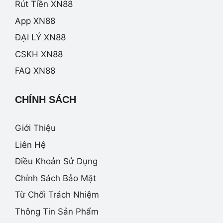
Rút Tiền XN88
App XN88
ĐẠI LÝ XN88
CSKH XN88
FAQ XN88
CHÍNH SÁCH
Giới Thiệu
Liên Hệ
Điều Khoản Sử Dụng
Chính Sách Bảo Mật
Từ Chối Trách Nhiệm
Thông Tin Sản Phẩm