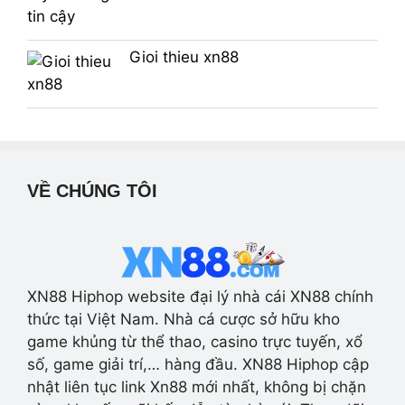
Gioi thieu xn88
VỀ CHÚNG TÔI
XN88 Hiphop website đại lý nhà cái XN88 chính
thức tại Việt Nam. Nhà cá cược sở hữu kho
game khủng từ thể thao, casino trực tuyến, xổ
số, game giải trí,… hàng đầu. XN88 Hiphop cập
nhật liên tục link Xn88 mới nhất, không bị chặn