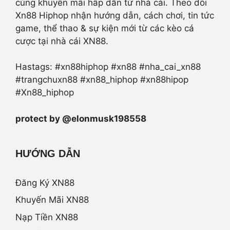
cùng khuyến mãi hấp dẫn từ nhà cái. Theo dõi
Xn88 Hiphop nhận hướng dẫn, cách chơi, tin tức
game, thể thao & sự kiện mới từ các kèo cá
cược tại nhà cái XN88.
Hastags: #xn88hiphop #xn88 #nha_cai_xn88
#trangchuxn88 #xn88_hiphop #xn88hipop
#Xn88_hiphop
protect by @elonmusk198558
HƯỚNG DẪN
Đăng Ký XN88
Khuyến Mãi XN88
Nạp Tiền XN88