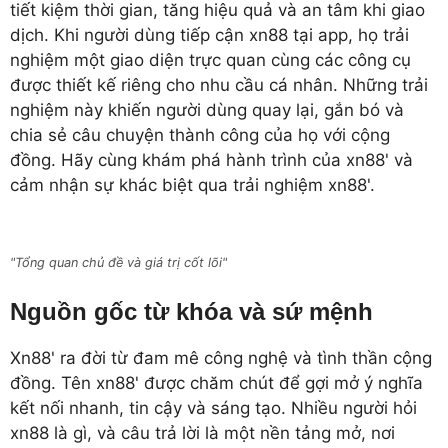
tiết kiệm thời gian, tăng hiệu quả và an tâm khi giao
dịch. Khi người dùng tiếp cận xn88 tại app, họ trải
nghiệm một giao diện trực quan cùng các công cụ
được thiết kế riêng cho nhu cầu cá nhân. Những trải
nghiệm này khiến người dùng quay lại, gắn bó và
chia sẻ câu chuyện thành công của họ với cộng
đồng. Hãy cùng khám phá hành trình của xn88' và
cảm nhận sự khác biệt qua trải nghiệm xn88'.
"Tổng quan chủ đề và giá trị cốt lõi"
Nguồn gốc từ khóa và sứ mệnh
Xn88' ra đời từ đam mê công nghệ và tình thần cộng
đồng. Tên xn88' được chăm chút để gợi mở ý nghĩa
kết nối nhanh, tin cậy và sáng tạo. Nhiều người hỏi
xn88 là gì, và câu trả lời là một nền tảng mở, nơi