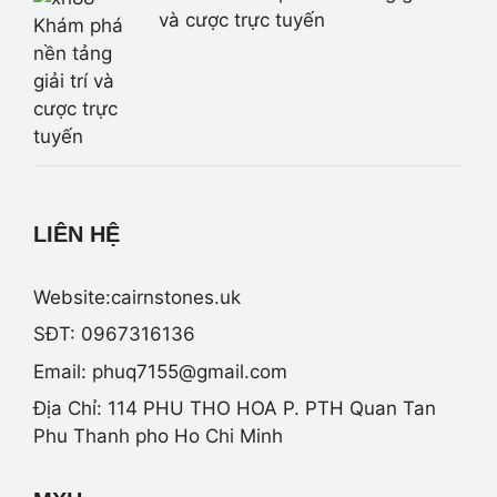
và cược trực tuyến
LIÊN HỆ
Website:cairnstones.uk
SĐT: 0967316136
Email:
phuq7155@gmail.com
Địa Chỉ: 114 PHU THO HOA P. PTH Quan Tan
Phu Thanh pho Ho Chi Minh