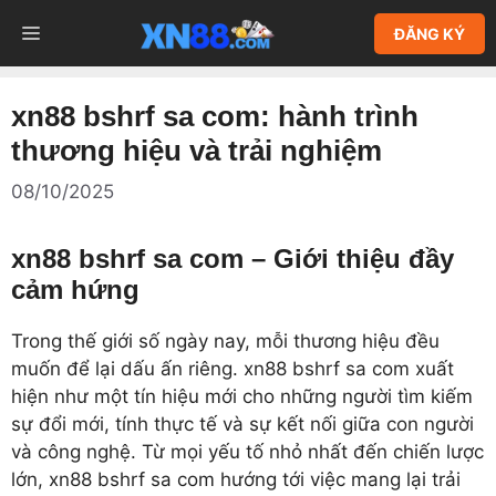
Chuyển
MENU
ĐĂNG KÝ
đến
nội
dung
xn88 bshrf sa com: hành trình
thương hiệu và trải nghiệm
08/10/2025
xn88 bshrf sa com – Giới thiệu đầy
cảm hứng
Trong thế giới số ngày nay, mỗi thương hiệu đều
muốn để lại dấu ấn riêng. xn88 bshrf sa com xuất
hiện như một tín hiệu mới cho những người tìm kiếm
sự đổi mới, tính thực tế và sự kết nối giữa con người
và công nghệ. Từ mọi yếu tố nhỏ nhất đến chiến lược
lớn, xn88 bshrf sa com hướng tới việc mang lại trải