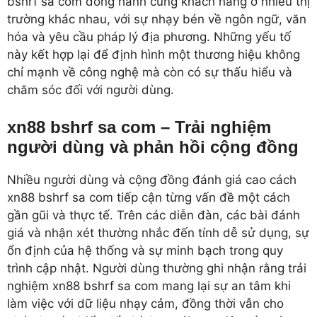
bshrf sa com đồng hành cùng khách hàng ở nhiều thị
trường khác nhau, với sự nhạy bén về ngôn ngữ, văn
hóa và yêu cầu pháp lý địa phương. Những yếu tố
này kết hợp lại để định hình một thương hiệu không
chỉ mạnh về công nghệ mà còn có sự thấu hiểu và
chăm sóc đối với người dùng.
xn88 bshrf sa com – Trải nghiệm
người dùng và phản hồi cộng đồng
Nhiều người dùng và cộng đồng đánh giá cao cách
xn88 bshrf sa com tiếp cận từng vấn đề một cách
gần gũi và thực tế. Trên các diễn đàn, các bài đánh
giá và nhận xét thường nhắc đến tính dễ sử dụng, sự
ổn định của hệ thống và sự minh bạch trong quy
trình cập nhật. Người dùng thường ghi nhận rằng trải
nghiệm xn88 bshrf sa com mang lại sự an tâm khi
làm việc với dữ liệu nhạy cảm, đồng thời vẫn cho