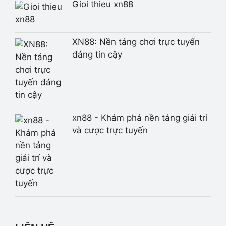
Gioi thieu xn88
XN88: Nền tảng chơi trực tuyến
đáng tin cậy
xn88 - Khám phá nền tảng giải trí
và cược trực tuyến