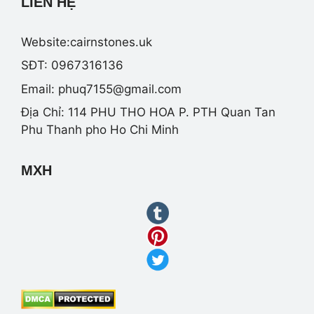
LIÊN HỆ
Website:cairnstones.uk
SĐT: 0967316136
Email:
phuq7155@gmail.com
Địa Chỉ: 114 PHU THO HOA P. PTH Quan Tan
Phu Thanh pho Ho Chi Minh
MXH