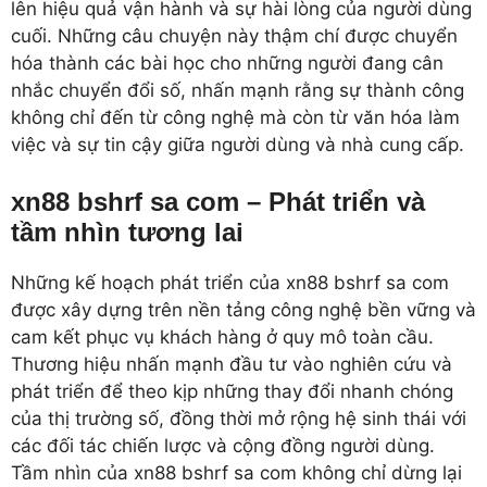
lên hiệu quả vận hành và sự hài lòng của người dùng
cuối. Những câu chuyện này thậm chí được chuyển
hóa thành các bài học cho những người đang cân
nhắc chuyển đổi số, nhấn mạnh rằng sự thành công
không chỉ đến từ công nghệ mà còn từ văn hóa làm
việc và sự tin cậy giữa người dùng và nhà cung cấp.
xn88 bshrf sa com – Phát triển và
tầm nhìn tương lai
Những kế hoạch phát triển của xn88 bshrf sa com
được xây dựng trên nền tảng công nghệ bền vững và
cam kết phục vụ khách hàng ở quy mô toàn cầu.
Thương hiệu nhấn mạnh đầu tư vào nghiên cứu và
phát triển để theo kịp những thay đổi nhanh chóng
của thị trường số, đồng thời mở rộng hệ sinh thái với
các đối tác chiến lược và cộng đồng người dùng.
Tầm nhìn của xn88 bshrf sa com không chỉ dừng lại