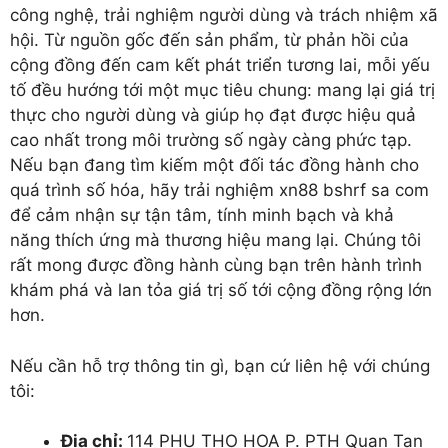
công nghệ, trải nghiệm người dùng và trách nhiệm xã
hội. Từ nguồn gốc đến sản phẩm, từ phản hồi của
cộng đồng đến cam kết phát triển tương lai, mỗi yếu
tố đều hướng tới một mục tiêu chung: mang lại giá trị
thực cho người dùng và giúp họ đạt được hiệu quả
cao nhất trong môi trường số ngày càng phức tạp.
Nếu bạn đang tìm kiếm một đối tác đồng hành cho
quá trình số hóa, hãy trải nghiệm xn88 bshrf sa com
để cảm nhận sự tận tâm, tính minh bạch và khả
năng thích ứng mà thương hiệu mang lại. Chúng tôi
rất mong được đồng hành cùng bạn trên hành trình
khám phá và lan tỏa giá trị số tới cộng đồng rộng lớn
hơn.
Nếu cần hỗ trợ thông tin gì, bạn cứ liên hệ với chúng
tôi:
Địa chỉ:
114 PHU THO HOA P. PTH Quan Tan