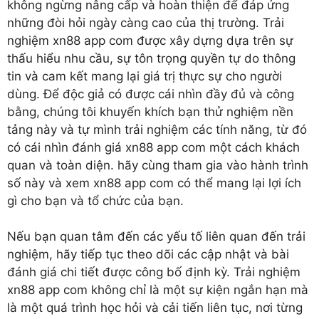
không ngừng nâng cấp và hoàn thiện để đáp ứng
những đòi hỏi ngày càng cao của thị trường. Trải
nghiệm xn88 app com được xây dựng dựa trên sự
thấu hiểu nhu cầu, sự tôn trọng quyền tự do thông
tin và cam kết mang lại giá trị thực sự cho người
dùng. Để độc giả có được cái nhìn đầy đủ và công
bằng, chúng tôi khuyến khích bạn thử nghiệm nền
tảng này và tự mình trải nghiệm các tính năng, từ đó
có cái nhìn đánh giá xn88 app com một cách khách
quan và toàn diện. hãy cùng tham gia vào hành trình
số này và xem xn88 app com có thể mang lại lợi ích
gì cho bạn và tổ chức của bạn.
Nếu bạn quan tâm đến các yếu tố liên quan đến trải
nghiệm, hãy tiếp tục theo dõi các cập nhật và bài
đánh giá chi tiết được công bố định kỳ. Trải nghiệm
xn88 app com không chỉ là một sự kiện ngắn hạn mà
là một quá trình học hỏi và cải tiến liên tục, nơi từng