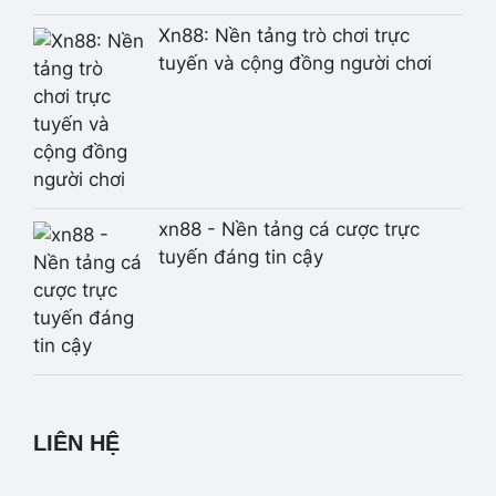
Xn88: Nền tảng trò chơi trực
tuyến và cộng đồng người chơi
xn88 - Nền tảng cá cược trực
tuyến đáng tin cậy
LIÊN HỆ