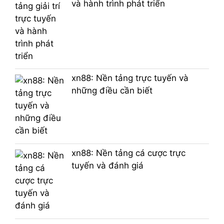
và hành trình phát triển
xn88: Nền tảng trực tuyến và
những điều cần biết
xn88: Nền tảng cá cược trực
tuyến và đánh giá