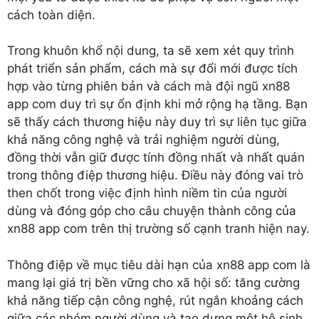
cách toàn diện.
Trong khuôn khổ nội dung, ta sẽ xem xét quy trình
phát triển sản phẩm, cách mà sự đổi mới được tích
hợp vào từng phiên bản và cách mà đội ngũ xn88
app com duy trì sự ổn định khi mở rộng hạ tầng. Bạn
sẽ thấy cách thương hiệu này duy trì sự liên tục giữa
khả năng công nghệ và trải nghiệm người dùng,
đồng thời vẫn giữ được tính đồng nhất và nhất quán
trong thông điệp thương hiệu. Điều này đóng vai trò
then chốt trong việc định hình niềm tin của người
dùng và đóng góp cho câu chuyện thành công của
xn88 app com trên thị trường số cạnh tranh hiện nay.
Thông điệp về mục tiêu dài hạn của xn88 app com là
mang lại giá trị bền vững cho xã hội số: tăng cường
khả năng tiếp cận công nghệ, rút ngắn khoảng cách
giữa các nhóm người dùng và tạo dựng một hệ sinh