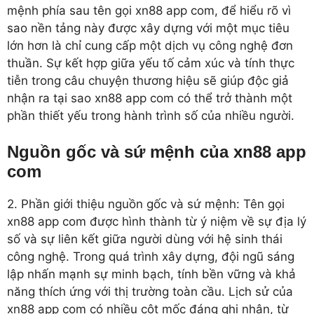
mệnh phía sau tên gọi xn88 app com, để hiểu rõ vì
sao nền tảng này được xây dựng với một mục tiêu
lớn hơn là chỉ cung cấp một dịch vụ công nghệ đơn
thuần. Sự kết hợp giữa yếu tố cảm xúc và tính thực
tiễn trong câu chuyện thương hiệu sẽ giúp độc giả
nhận ra tại sao xn88 app com có thể trở thành một
phần thiết yếu trong hành trình số của nhiều người.
Nguồn gốc và sứ mệnh của xn88 app
com
2. Phần giới thiệu nguồn gốc và sứ mệnh: Tên gọi
xn88 app com được hình thành từ ý niệm về sự địa lý
số và sự liên kết giữa người dùng với hệ sinh thái
công nghệ. Trong quá trình xây dựng, đội ngũ sáng
lập nhấn mạnh sự minh bạch, tính bền vững và khả
năng thích ứng với thị trường toàn cầu. Lịch sử của
xn88 app com có nhiều cột mốc đáng ghi nhận, từ