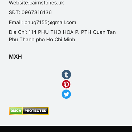
Website:cairnstones.uk
SĐT: 0967316136
Email:
phuq7155@gmail.com
Địa Chỉ: 114 PHU THO HOA P. PTH Quan Tan
Phu Thanh pho Ho Chi Minh
MXH