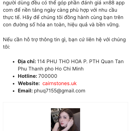
người dùng đều có thể góp phần đánh giá xn88 app
com để nền tảng ngày càng phù hợp với nhu cầu
thực tế. Hãy để chúng tôi đồng hành cùng bạn trên
con đường số hóa an toàn, hiệu quả và bền vững.
Nếu cần hỗ trợ thông tin gì, bạn cứ liên hệ với chúng
tôi:
Địa chỉ:
114 PHU THO HOA P. PTH Quan Tan
Phu Thanh pho Ho Chi Minh
Hotline:
700000
Website:
cairnstones.uk
Email:
phuq7155@gmail.com