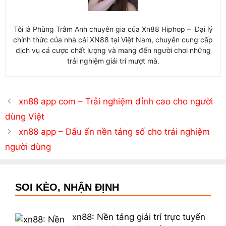
Tôi là Phùng Trâm Anh chuyên gia của Xn88 Hiphop – Đại lý
chính thức của nhà cái XN88 tại Việt Nam, chuyên cung cấp
dịch vụ cá cược chất lượng và mang đến người chơi những
trải nghiệm giải trí mượt mà.
xn88 app com – Trải nghiệm đỉnh cao cho người
dùng Việt
xn88 app – Dấu ấn nền tảng số cho trải nghiệm
người dùng
SOI KÈO, NHẬN ĐỊNH
xn88: Nền tảng giải trí trực tuyến