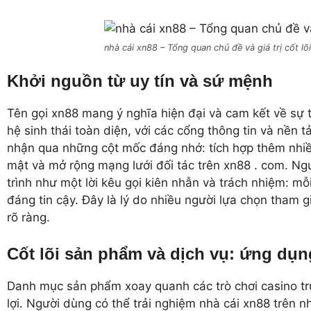
nhà cái xn88 – Tổng quan chủ đề và giá trị cốt lõ
Khởi nguồn từ uy tín và sứ mệnh
Tên gọi xn88 mang ý nghĩa hiện đại và cam kết về sự 
hệ sinh thái toàn diện, với các cổng thông tin và nền
nhận qua những cột mốc đáng nhớ: tích hợp thêm nhiề
mật và mở rộng mạng lưới đối tác trên xn88 . com. Ng
trình như một lời kêu gọi kiên nhẫn và trách nhiệm: mỗ
đáng tin cậy. Đây là lý do nhiều người lựa chọn tham 
rõ ràng.
Cốt lõi sản phẩm và dịch vụ: ứng dụn
Danh mục sản phẩm xoay quanh các trò chơi casino trự
lợi. Người dùng có thể trải nghiệm nhà cái xn88 trên n