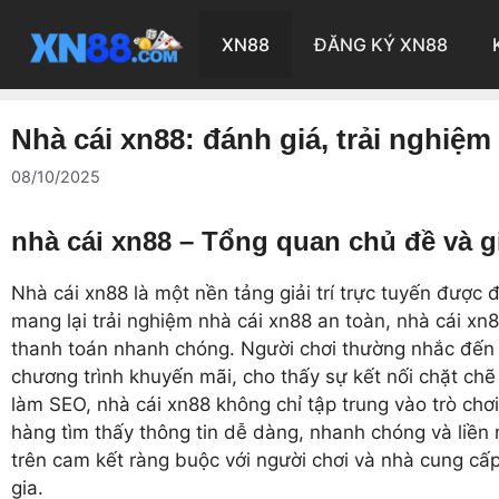
Chuyển
đến
XN88
ĐĂNG KÝ XN88
nội
dung
Nhà cái xn88: đánh giá, trải nghiệm
08/10/2025
nhà cái xn88 – Tổng quan chủ đề và giá
Nhà cái xn88 là một nền tảng giải trí trực tuyến được
mang lại trải nghiệm nhà cái xn88 an toàn, nhà cái x
thanh toán nhanh chóng. Người chơi thường nhắc đến x
chương trình khuyến mãi, cho thấy sự kết nối chặt ch
làm SEO, nhà cái xn88 không chỉ tập trung vào trò chơ
hàng tìm thấy thông tin dễ dàng, nhanh chóng và liền
trên cam kết ràng buộc với người chơi và nhà cung cấ
gia.