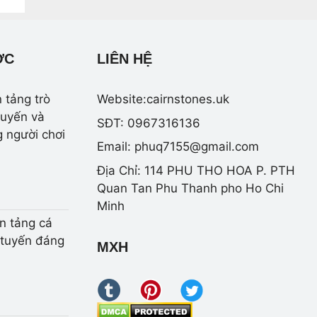
ỢC
LIÊN HỆ
 tảng trò
Website:cairnstones.uk
tuyến và
SĐT: 0967316136
 người chơi
Email:
phuq7155@gmail.com
Địa Chỉ: 114 PHU THO HOA P. PTH
Quan Tan Phu Thanh pho Ho Chi
Minh
n tảng cá
 tuyến đáng
MXH