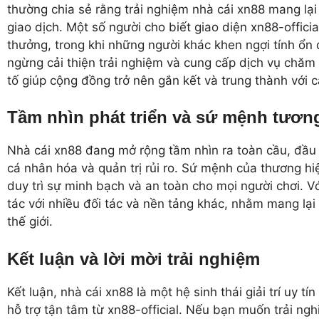
thường chia sẻ rằng trải nghiệm nhà cái xn88 mang lại 
giao dịch. Một số người cho biết giao diện xn88-officia
thưởng, trong khi những người khác khen ngợi tính ổn
ngừng cải thiện trải nghiệm và cung cấp dịch vụ chăm
tố giúp cộng đồng trở nên gắn kết và trung thành với 
Tầm nhìn phát triển và sứ mệnh tương
Nhà cái xn88 đang mở rộng tầm nhìn ra toàn cầu, đầu 
cá nhân hóa và quản trị rủi ro. Sứ mệnh của thương hiệ
duy trì sự minh bạch và an toàn cho mọi người chơi. V
tác với nhiều đối tác và nền tảng khác, nhằm mang lại
thế giới.
Kết luận và lời mời trải nghiệm
Kết luận, nhà cái xn88 là một hệ sinh thái giải trí uy tí
hỗ trợ tận tâm từ xn88-official. Nếu bạn muốn trải ngh