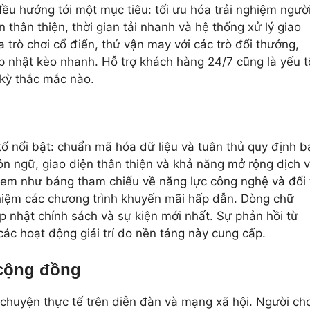
đều hướng tới một mục tiêu: tối ưu hóa trải nghiệm ngườ
thân thiện, thời gian tải nhanh và hệ thống xử lý giao
a trò chơi cổ điển, thử vận may với các trò đổi thưởng,
ập nhật kèo nhanh. Hỗ trợ khách hàng 24/7 cũng là yếu t
kỳ thắc mắc nào.
tố nổi bật: chuẩn mã hóa dữ liệu và tuân thủ quy định b
gôn ngữ, giao diện thân thiện và khả năng mở rộng dịch v
em như bảng tham chiếu về năng lực công nghệ và đối 
ghiệm các chương trình khuyến mãi hấp dẫn. Dòng chữ
cập nhật chính sách và sự kiện mới nhất. Sự phản hồi từ
ác hoạt động giải trí do nền tảng này cung cấp.
 cộng đồng
huyện thực tế trên diễn đàn và mạng xã hội. Người chơ