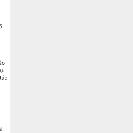
i
ố
ảo
ụ.
tác
i