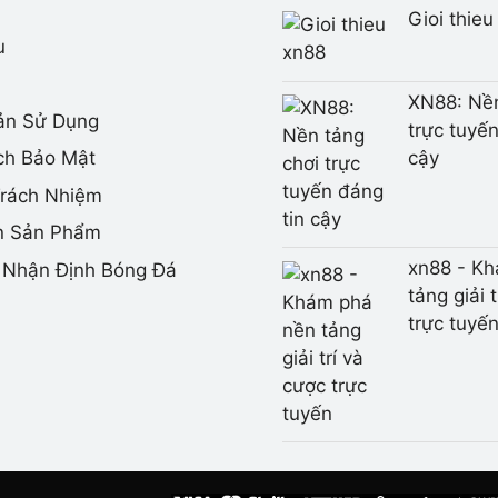
Gioi thieu
u
XN88: Nền
ản Sử Dụng
trực tuyến
cậy
ch Bảo Mật
Trách Nhiệm
n Sản Phẩm
xn88 - K
– Nhận Định Bóng Đá
tảng giải 
trực tuyế