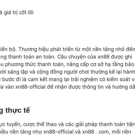
i
tiến bộ. Thương hiệu phát triển từ một nền tảng nhỏ đế
 tảng thanh toán an toàn. Câu chuyện của xn88 được ghi
u phương thức thanh toán, nâng cấp cơ sở hạ tầng bảo
ười sáng lập và cộng đồng người chơi thường kể lại hàn
i bước đi là cam kết mang lại trải nghiệm có kiểm soát v
gia vào xn88-official để nhận được thông tin và hướng d
g thực tế
c tuyến, cược thể thao và các giải pháp thanh toán tiệ
hiều nền tảng như xn88-official và xn88 . com, mỗi nền