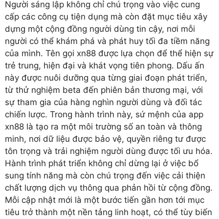
Người sáng lập không chỉ chú trọng vào việc cung
cấp các công cụ tiện dụng mà còn đặt mục tiêu xây
dựng một cộng đồng người dùng tin cậy, nơi mỗi
người có thể khám phá và phát huy tối đa tiềm năng
của mình. Tên gọi xn88 được lựa chọn để thể hiện sự
trẻ trung, hiện đại và khát vọng tiên phong. Dấu ấn
này được nuôi dưỡng qua từng giai đoạn phát triển,
từ thử nghiệm beta đến phiên bản thương mại, với
sự tham gia của hàng nghìn người dùng và đối tác
chiến lược. Trong hành trình này, sứ mệnh của app
xn88 là tạo ra một môi trường số an toàn và thông
minh, nơi dữ liệu được bảo vệ, quyền riêng tư được
tôn trọng và trải nghiệm người dùng được tối ưu hóa.
Hành trình phát triển không chỉ dừng lại ở việc bổ
sung tính năng mà còn chú trọng đến việc cải thiện
chất lượng dịch vụ thông qua phản hồi từ cộng đồng.
Mỗi cập nhật mới là một bước tiến gần hơn tới mục
tiêu trở thành một nền tảng linh hoạt, có thể tùy biến