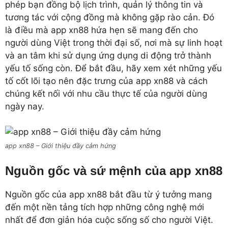
phép bạn đồng bộ lịch trình, quản lý thông tin và
tương tác với cộng đồng mà không gặp rào cản. Đó
là điều mà app xn88 hứa hẹn sẽ mang đến cho
người dùng Việt trong thời đại số, nơi mà sự linh hoạt
và an tâm khi sử dụng ứng dụng di động trở thành
yếu tố sống còn. Để bắt đầu, hãy xem xét những yếu
tố cốt lõi tạo nên đặc trưng của app xn88 và cách
chúng kết nối với nhu cầu thực tế của người dùng
ngày nay.
app xn88 – Giới thiệu đầy cảm hứng
Nguồn gốc và sứ mệnh của app xn88
Nguồn gốc của app xn88 bắt đầu từ ý tưởng mang
đến một nền tảng tích hợp những công nghệ mới
nhất để đơn giản hóa cuộc sống số cho người Việt.