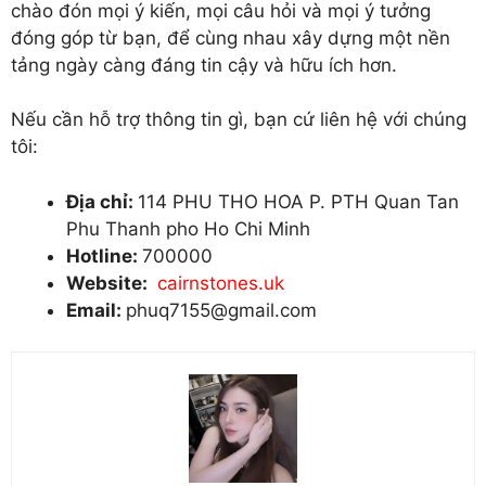
chào đón mọi ý kiến, mọi câu hỏi và mọi ý tưởng
đóng góp từ bạn, để cùng nhau xây dựng một nền
tảng ngày càng đáng tin cậy và hữu ích hơn.
Nếu cần hỗ trợ thông tin gì, bạn cứ liên hệ với chúng
tôi:
Địa chỉ:
114 PHU THO HOA P. PTH Quan Tan
Phu Thanh pho Ho Chi Minh
Hotline:
700000
Website:
cairnstones.uk
Email:
phuq7155@gmail.com