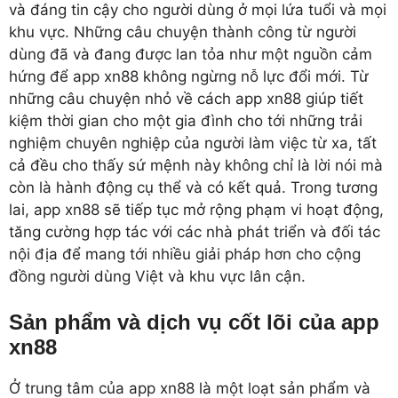
và đáng tin cậy cho người dùng ở mọi lứa tuổi và mọi
khu vực. Những câu chuyện thành công từ người
dùng đã và đang được lan tỏa như một nguồn cảm
hứng để app xn88 không ngừng nỗ lực đổi mới. Từ
những câu chuyện nhỏ về cách app xn88 giúp tiết
kiệm thời gian cho một gia đình cho tới những trải
nghiệm chuyên nghiệp của người làm việc từ xa, tất
cả đều cho thấy sứ mệnh này không chỉ là lời nói mà
còn là hành động cụ thể và có kết quả. Trong tương
lai, app xn88 sẽ tiếp tục mở rộng phạm vi hoạt động,
tăng cường hợp tác với các nhà phát triển và đối tác
nội địa để mang tới nhiều giải pháp hơn cho cộng
đồng người dùng Việt và khu vực lân cận.
Sản phẩm và dịch vụ cốt lõi của app
xn88
Ở trung tâm của app xn88 là một loạt sản phẩm và